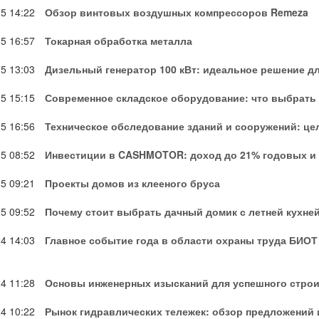
25
14:22
Обзор винтовых воздушных компрессоров Remeza
25
16:57
Токарная обработка металла
25
13:03
Дизельный генератор 100 кВт: идеальное решение д
25
15:15
Современное складское оборудование: что выбрать
25
16:56
Техническое обследование зданий и сооружений: це
25
08:52
Инвестиции в CASHMOTOR: доход до 21% годовых и 
25
09:21
Проекты домов из клееного бруса
25
09:52
Почему стоит выбрать дачный домик с летней кухне
24
14:03
Главное событие года в области охраны труда БИОТ 
24
11:28
Основы инженерных изысканий для успешного стро
24
10:22
Рынок гидравлических тележек: обзор предложений 