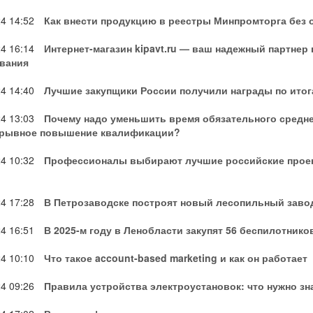
24
14:52
Как внести продукцию в реестры Минпромторга без о
24
16:14
Интернет-магазин kipavt.ru — ваш надежный партнер
вания
24
14:40
Лучшие закупщики России получили награды по итог
24
13:03
Почему надо уменьшить время обязательного средне
ерывное повышение квалификации?
24
10:32
Профессионалы выбирают лучшие российские проек
24
17:28
В Петрозаводске построят новый лесопильный завод
24
16:51
В 2025-м году в Ленобласти закупят 56 беспилотник
24
10:10
Что такое account-based marketing и как он работает
24
09:26
Правила устройства электроустановок: что нужно зн