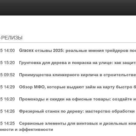
-РЕЛИЗЫ
25
14:00
Gracex отзывы 2025: реальные мнения трейдеров по
25
15:20
Грунтовка для дерева и покраска на улице: как защи
25
09:52
Преимущества клинкерного кирпича в строительстве
25
14:29
Обзор МФО, которые выдают займ на карту быстро б
25
16:20
Промокоды и скидки на офисные товары: создайте 
25
14:26
Фрезерный станок по дереву: мастерство обработки
25
14:25
Сервисные элементы для винтовых и дизельных ком
чности и эффективности