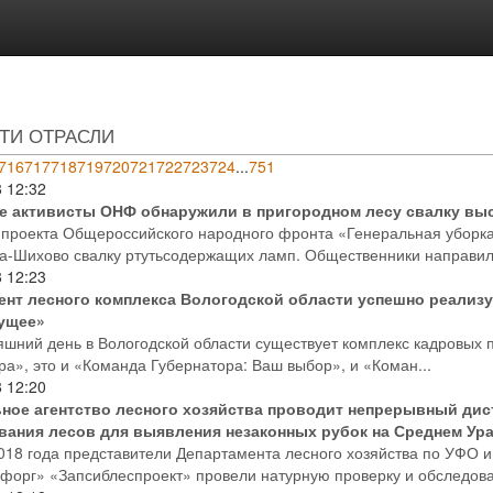
ТИ ОТРАСЛИ
716
717
718
719
720
721
722
723
724
...
751
8
12:32
е активисты ОНФ обнаружили в пригородном лесу свалку вы
 проекта Общероссийского народного фронта «Генеральная уборка
а-Шихово свалку ртутьсодержащих ламп. Общественники направил
8
12:23
ент лесного комплекса Вологодской области успешно реализу
ущее»
яшний день в Вологодской области существует комплекс кадровых
ра», это и «Команда Губернатора: Ваш выбор», и «Коман...
8
12:20
ное агентство лесного хозяйства проводит непрерывный ди
вания лесов для выявления незаконных рубок на Среднем Ура
018 года представители Департамента лесного хозяйства по УФО 
форг» «Запсиблеспроект» провели натурную проверку и обследовал