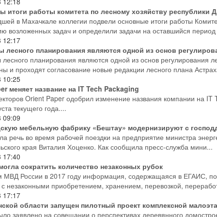
8
12:18
ы итоги работы комитета по лесному хозяйству республики Да
шей в Махачкале коллегии подвели основные итоги работы Комит
ю возложенных задач и определили задачи на оставшийся период 2
8
12:17
ы лесного планирования являются одной из основ регулиров
 лесного планирования являются одной из основ регулирования л
ны и проходят согласование новые редакции лесного плана Астраха
8
10:25
per меняет название на IT Tech Packaging
екторов Orient Paper одобрил изменение названия компании на IT T
уста текущего года....
8
09:09
скую мебельную фабрику «Бештау» модернизируют с господ
ла речь во время рабочей поездки на предприятие министра энерг
ьского края Виталия Хоценко. Как сообщила пресс-служба мини...
8
17:40
могла сократить количество незаконных рубок
 МВД России в 2017 году информация, содержащаяся в ЕГАИС, поз
 с незаконными приобретением, хранением, перевозкой, переработк
8
17:17
нской области запущен пилотный проект комплексной малоэт
ыло заявлено на совещании о перспективах деревянного домостро