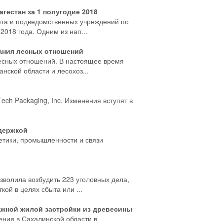
гестан за 1 полугодие 2018
ета и подведомственных учреждений по
018 года. Одним из нап...
ания лесных отношений
есных отношений. В настоящее время
нской области и лесохоз...
ech Packaging, Inc. Изменения вступят в
держкой
етики, промышленности и связи
волила возбудить 223 уголовных дела,
ой в целях сбыта или ...
ажной жилой застройки из древесины
ения в Сахалинской области в