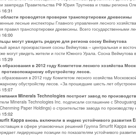
ии зампреда Правительства РФ Юрия Трутнева и главы региона Оле
8
16:31
 области проводятся проверки транспортировки древесины
венные лесные инспекторы Главного управления лесного хозяйств
я правил транспортировки древесины. Всего государственными лес
8
16:00
ьцы могут увидеть редкую для региона сосну Веймутова
ный ареал произрастания сосны Веймутова – центральная и восточ
кже могут увидеть жители и гости Южного Урала. Сосна Веймутова в
8
15:29
а образования в 2012 году Комитетом лесного хозяйства Мо
о противопожарному обустройству лесов.
 образования в 2012 году Комитетом лесного хозяйства Московско
жарному обустройству лесов. «За прошедшие шесть лет обустроено 
8
15:07
омпания Minerals Technologies построит завод по производст
тели Minerals Technologies Inc. подписали соглашение с Shouguang
Chenming Paper Holdings) о строительстве завода по производству 
8
15:02
urfit Kappa вновь включили в индекс устойчивого развития Eu
оставщик в сфере упаковочных решений Группа Smurfit Kappa вновь 
ерждает лидирующие позиции по показателям устойчивого развития