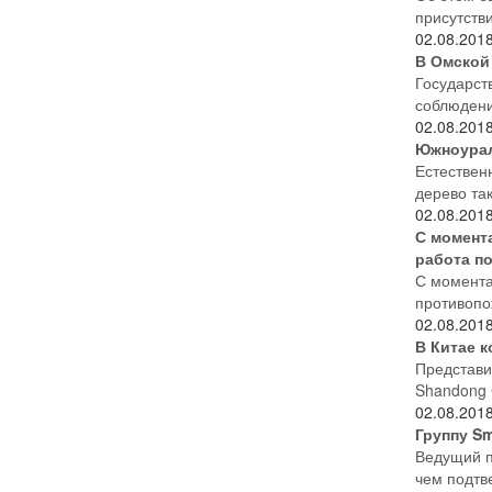
присутств
02.08.201
В Омской
Государст
соблюдени
02.08.201
Южноурал
Естествен
дерево та
02.08.201
С момент
работа п
С момента
противопо
02.08.201
В Китае к
Представи
Shandong 
02.08.201
Группу Sm
Ведущий п
чем подтв