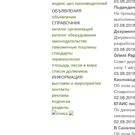
03.08.201
индекс цен производителей
Подведен
ОБЪЯВЛЕНИЯ
На прошед
объявления
выполнени
СПРАВОЧНИК
03.08.201
каталог организаций
Документ
каталог оборудования
Документы
законодательство
разработа
таможенные пошлины
03.08.201
стандарты
Orient Pa
терминология
Совет дир
площадь лесов в мире
силу 1 авг
список должников
03.08.201
ИНФОРМАЦИЯ
Кисловод
выставки и мероприятия
Об этом ш
контакты
Ставропол
реклама
02.08.201
подписка
ЕГАИС по
разделы
По данным
поиск
связанных
02.08.201
В Сахали
Об этом б