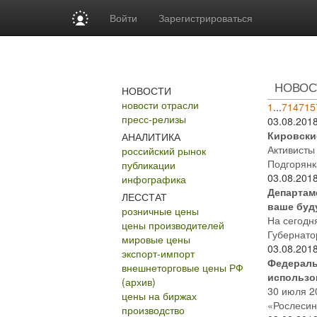
Войти
Зарегистрироваться
НОВОС
НОВОСТИ
новости отрасли
1
...
714
715
пресс-релизы
03.08.201
Кировски
АНАЛИТИКА
Активисты
российский рынок
Подгорянк
публикации
03.08.201
инфографика
Департам
ЛЕССТАТ
ваше буд
розничные цены
На сегодн
цены производителей
Губернато
мировые цены
03.08.201
экспорт-импорт
Федераль
внешнеторговые цены РФ
использо
(архив)
30 июля 2
цены на биржах
«Рослесин
производство