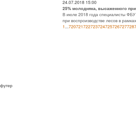
24.07.2018
15:00
25% молодняка, высаженного при
В июле 2018 года специалисты ФБУ
при воспроизводстве лесов в рамках
1
...
720
721
722
723
724
725
726
727
728
футер