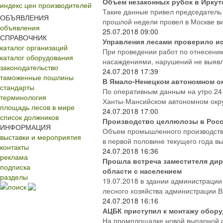
Объем незаконных рубок в Иркутс
индекс цен производителей
Такие данные привел председатель 
ОБЪЯВЛЕНИЯ
прошлой недели провел в Москве ви
объявления
25.07.2018
09:00
СПРАВОЧНИК
Управления лесами проверило и
каталог организаций
При проведении работ по отнесени
каталог оборудования
насаждениями, нарушений не выявле
законодательство
24.07.2018
17:39
таможенные пошлины
В Ямало-Ненецком автономном ок
стандарты
По оперативным данным на утро 24 
терминология
Ханты-Мансийском автономном округ
площадь лесов в мире
24.07.2018
17:00
список должников
Производство целлюлозы в Росси
ИНФОРМАЦИЯ
Объем промышленного производства
выставки и мероприятия
в первой половине текущего года вы
контакты
24.07.2018
16:36
реклама
Прошла встреча заместителя дир
подписка
области с населением
разделы
19.07.2018 в здании администрации
поиск
лесного хозяйства администрации В
24.07.2018
16:16
АЦБК приступил к монтажу обору
На промплощадке новой выпарной с