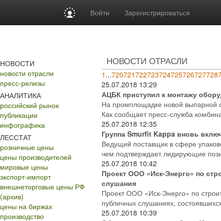
Войти
Зарегистрироваться
НОВОСТИ ОТРАСЛИ
НОВОСТИ
новости отрасли
1
...
720
721
722
723
724
725
726
727
728
пресс-релизы
25.07.2018
13:29
АЦБК приступил к монтажу обору
АНАЛИТИКА
На промплощадке новой выпарной с
российский рынок
Как сообщает пресс-служба комбина
публикации
25.07.2018
12:35
инфографика
Группа Smurfit Kappa вновь включ
ЛЕССТАТ
Ведущий поставщик в сфере упаковоч
розничные цены
чем подтверждает лидирующие позиц
цены производителей
25.07.2018
10:42
мировые цены
Проект ООО «Иск-Энерго» по стр
экспорт-импорт
слушания
внешнеторговые цены РФ
Проект ООО «Иск-Энерго» по строи
(архив)
публичных слушаниях, состоявшихся
цены на биржах
25.07.2018
10:39
производство