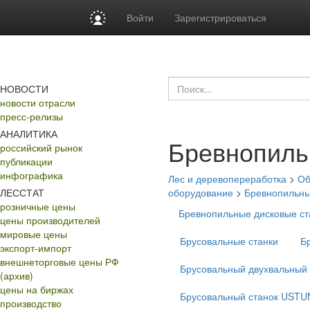
Войти
Зарегистрироваться
НОВОСТИ
новости отрасли
пресс-релизы
АНАЛИТИКА
Бревнопильн
российский рынок
публикации
инфографика
Лес и деревопереработка
>
Об
ЛЕССТАТ
оборудование
>
Бревнопильны
розничные цены
Бревнопильные дисковые 
цены производителей
мировые цены
Брусовальные станки
Б
экспорт-импорт
внешнеторговые цены РФ
Брусовальный двухвальный 
(архив)
цены на биржах
Брусовальный станок USTU
производство