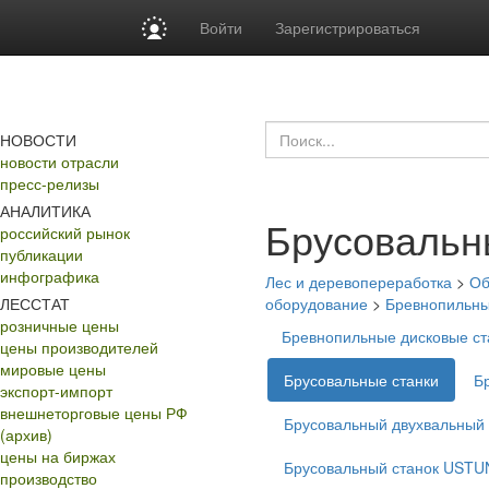
Войти
Зарегистрироваться
НОВОСТИ
новости отрасли
пресс-релизы
АНАЛИТИКА
Брусовальн
российский рынок
публикации
инфографика
Лес и деревопереработка
>
Об
ЛЕССТАТ
оборудование
>
Бревнопильны
розничные цены
Бревнопильные дисковые 
цены производителей
мировые цены
Брусовальные станки
Б
экспорт-импорт
внешнеторговые цены РФ
Брусовальный двухвальный 
(архив)
цены на биржах
Брусовальный станок USTU
производство