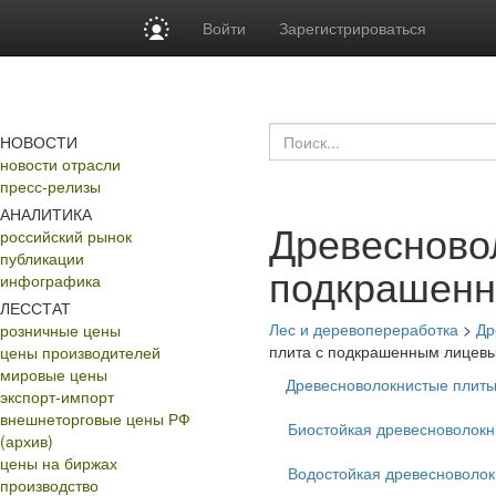
Войти
Зарегистрироваться
НОВОСТИ
новости отрасли
пресс-релизы
АНАЛИТИКА
Древесново
российский рынок
публикации
подкрашенн
инфографика
ЛЕССТАТ
Лес и деревопереработка
>
Др
розничные цены
плита с подкрашенным лицев
цены производителей
мировые цены
Древесноволокнистые плиты
экспорт-импорт
внешнеторговые цены РФ
Биостойкая древесноволокн
(архив)
цены на биржах
Водостойкая древесноволок
производство