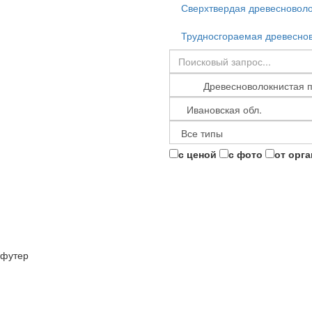
Сверхтвердая древесноволо
Трудносгораемая древеснов
с ценой
с фото
от орг
футер