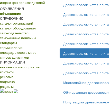
индекс цен производителей
Древесноволокнистая плит
ОБЪЯВЛЕНИЯ
объявления
Древесноволокнистая плит
СПРАВОЧНИК
каталог организаций
Древесноволокнистая плита
каталог оборудования
законодательство
Древесноволокнистая плита
таможенные пошлины
стандарты
Древесноволокнистая плита
терминология
площадь лесов в мире
Древесноволокнистая плит
список должников
ИНФОРМАЦИЯ
Древесноволокнистая плита
выставки и мероприятия
контакты
Древесноволокнистая плита
реклама
подписка
Многослойная древесновол
разделы
поиск
Облицованная древесновол
Полутвердая древесноволок