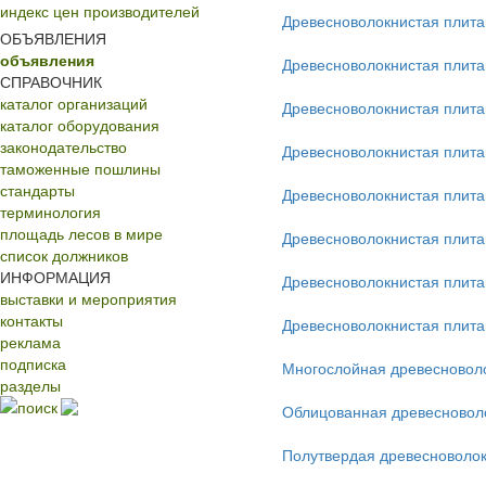
индекс цен производителей
Древесноволокнистая плит
ОБЪЯВЛЕНИЯ
объявления
Древесноволокнистая плит
СПРАВОЧНИК
каталог организаций
Древесноволокнистая плита
каталог оборудования
законодательство
Древесноволокнистая плита
таможенные пошлины
стандарты
Древесноволокнистая плита
терминология
площадь лесов в мире
Древесноволокнистая плит
список должников
ИНФОРМАЦИЯ
Древесноволокнистая плита
выставки и мероприятия
контакты
Древесноволокнистая плита
реклама
подписка
Многослойная древесновол
разделы
поиск
Облицованная древесновол
Полутвердая древесноволок