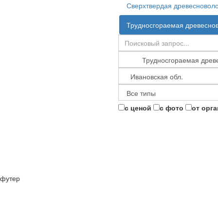
Сверхтвердая древесноволо
Трудносгораемая древеснов
с ценой
с фото
от орг
футер