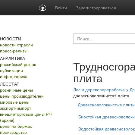
Войти
Зарегистрироваться
НОВОСТИ
новости отрасли
пресс-релизы
АНАЛИТИКА
Трудносгор
российский рынок
публикации
плита
инфографика
ЛЕССТАТ
Лес и деревопереработка
>
Др
розничные цены
древесноволокнистая плита
цены производителей
мировые цены
Древесноволокнистые плиты
экспорт-импорт
внешнеторговые цены РФ
Биостойкая древесноволокн
(архив)
цены на биржах
Водостойкая древесноволок
производство