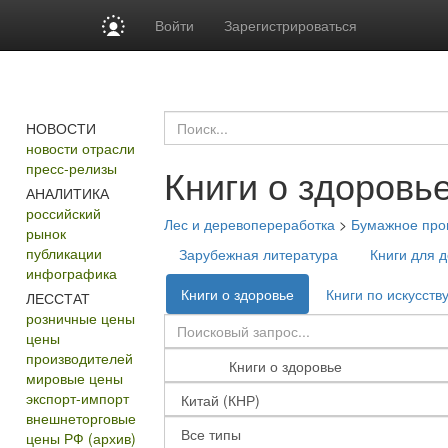
Войти
Зарегистрироваться
НОВОСТИ
новости отрасли
пресс-релизы
Книги о здоровь
АНАЛИТИКА
российский
Лес и деревопереработка
>
Бумажное прои
рынок
публикации
Зарубежная литература
Книги для д
инфографика
Книги о здоровье
Книги по искусств
ЛЕССТАТ
розничные цены
цены
производителей
мировые цены
экспорт-импорт
внешнеторговые
цены РФ (архив)