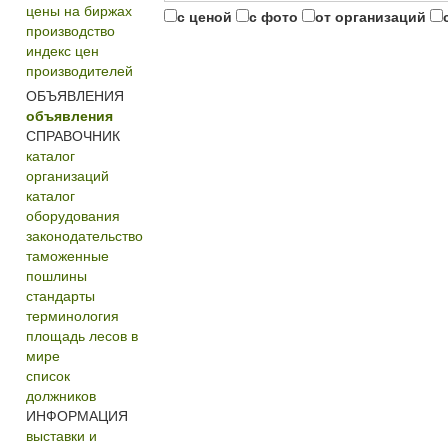
цены на биржах
с ценой
с фото
от организаций
производство
индекс цен
производителей
ОБЪЯВЛЕНИЯ
объявления
СПРАВОЧНИК
каталог
организаций
каталог
оборудования
законодательство
таможенные
пошлины
стандарты
терминология
площадь лесов в
мире
список
должников
ИНФОРМАЦИЯ
выставки и