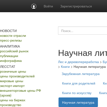
Войти
Зарегистрироваться
НОВОСТИ
новости отрасли
пресс-релизы
АНАЛИТИКА
Научная ли
российский рынок
публикации
инфографика
Лес и деревопереработка
>
Бу
ЛЕССТАТ
>
Книги
>
Научная литература
розничные цены
Зарубежная литература
цены производителей
мировые цены
Книги для родителей
Кн
экспорт-импорт
внешнеторговые цены РФ
Книги по искусству
Книг
(архив)
цены на биржах
Научная литература
производство