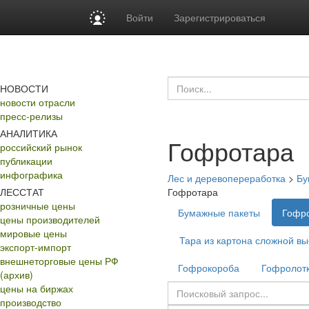
Войти
Зарегистрироваться
НОВОСТИ
новости отрасли
пресс-релизы
АНАЛИТИКА
Гофротара
российский рынок
публикации
инфографика
Лес и деревопереработка
>
Бу
ЛЕССТАТ
Гофротара
розничные цены
Бумажные пакеты
Гофр
цены производителей
мировые цены
Тара из картона сложной вы
экспорт-импорт
внешнеторговые цены РФ
Гофрокороба
Гофролот
(архив)
цены на биржах
производство