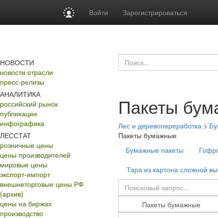
Войти
Зарегистрироваться
НОВОСТИ
новости отрасли
пресс-релизы
АНАЛИТИКА
Пакеты бум
российский рынок
публикации
инфографика
Лес и деревопереработка
>
Бу
ЛЕССТАТ
Пакеты бумажные
розничные цены
Бумажные пакеты
Гофр
цены производителей
мировые цены
Тара из картона сложной вы
экспорт-импорт
внешнеторговые цены РФ
(архив)
цены на биржах
производство