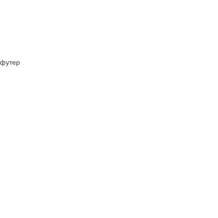
футер