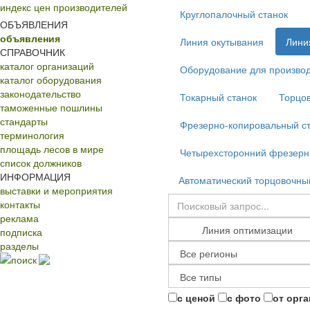
индекс цен производителей
Круглопалочный станок
ОБЪЯВЛЕНИЯ
объявления
Линия окутывания
Лини
СПРАВОЧНИК
каталог организаций
Оборудование для производ
каталог оборудования
законодательство
Токарный станок
Торцов
таможенные пошлины
стандарты
Фрезерно-копировальный с
терминология
площадь лесов в мире
Четырехсторонний фрезерн
список должников
ИНФОРМАЦИЯ
Автоматический торцовочны
выставки и мероприятия
контакты
реклама
подписка
разделы
поиск
с ценой
с фото
от орг