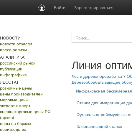
Войти
Зарегистрироваться
НОВОСТИ
новости отрасли
пресс-релизы
АНАЛИТИКА
Линия опти
российский рынок
публикации
инфографика
Лес и деревопереработка
>
Об
ЛЕССТАТ
Деревообрабатывающее обор
розничные цены
Инфракрасная бескамерная
цены производителей
мировые цены
Станки для импрегнации д
экспорт-импорт
внешнеторговые цены РФ
Фуговально-рейсмусовые ст
(архив)
цены на биржах
Клеенаносящий станок
производство