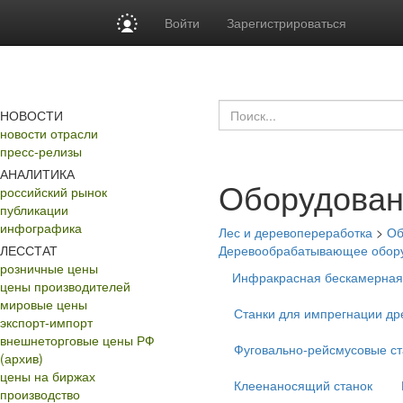
Войти
Зарегистрироваться
НОВОСТИ
новости отрасли
пресс-релизы
АНАЛИТИКА
Оборудован
российский рынок
публикации
инфографика
Лес и деревопереработка
>
Об
ЛЕССТАТ
Деревообрабатывающее обор
розничные цены
Инфракрасная бескамерная
цены производителей
мировые цены
Станки для импрегнации д
экспорт-импорт
внешнеторговые цены РФ
Фуговально-рейсмусовые ст
(архив)
цены на биржах
Клеенаносящий станок
производство