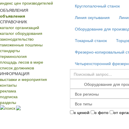
индекс цен производителей
Круглопалочный станок
ОБЪЯВЛЕНИЯ
объявления
Линия окутывания
Лини
СПРАВОЧНИК
каталог организаций
Оборудование для производ
каталог оборудования
законодательство
Токарный станок
Торцов
таможенные пошлины
стандарты
Фрезерно-копировальный с
терминология
площадь лесов в мире
Четырехсторонний фрезерн
список должников
ИНФОРМАЦИЯ
выставки и мероприятия
контакты
реклама
подписка
разделы
поиск
с ценой
с фото
от орг