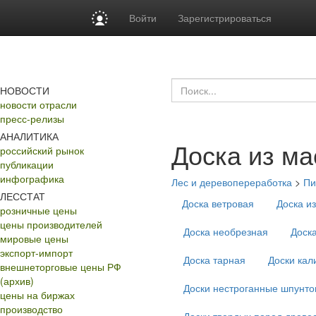
Войти
Зарегистрироваться
НОВОСТИ
новости отрасли
пресс-релизы
АНАЛИТИКА
Доска из ма
российский рынок
публикации
инфографика
Лес и деревопереработка
>
Пи
ЛЕССТАТ
Доска ветровая
Доска и
розничные цены
цены производителей
Доска необрезная
Доск
мировые цены
экспорт-импорт
Доска тарная
Доски ка
внешнеторговые цены РФ
(архив)
Доски нестроганные шпунт
цены на биржах
производство