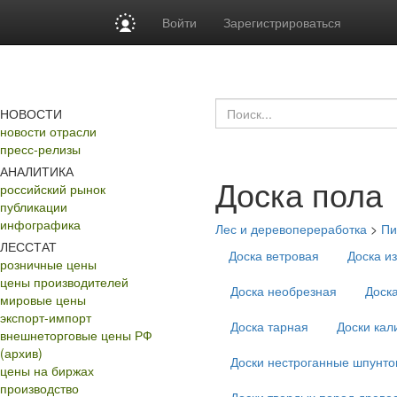
Войти
Зарегистрироваться
НОВОСТИ
новости отрасли
пресс-релизы
АНАЛИТИКА
Доска пола
российский рынок
публикации
инфографика
Лес и деревопереработка
>
Пи
ЛЕССТАТ
Доска ветровая
Доска и
розничные цены
цены производителей
Доска необрезная
Доск
мировые цены
экспорт-импорт
Доска тарная
Доски ка
внешнеторговые цены РФ
(архив)
Доски нестроганные шпунт
цены на биржах
производство