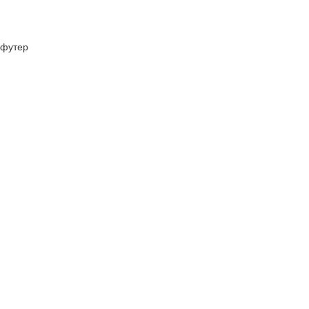
футер