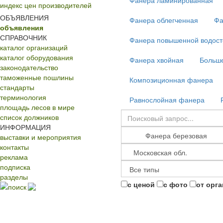
Фанера ламинированная
индекс цен производителей
ОБЪЯВЛЕНИЯ
Фанера облегченная
Фа
объявления
СПРАВОЧНИК
Фанера повышенной водост
каталог организаций
каталог оборудования
Фанера хвойная
Больш
законодательство
таможенные пошлины
Композиционная фанера
стандарты
терминология
Равнослойная фанера
площадь лесов в мире
список должников
ИНФОРМАЦИЯ
выставки и мероприятия
контакты
реклама
подписка
разделы
с ценой
с фото
от орг
поиск