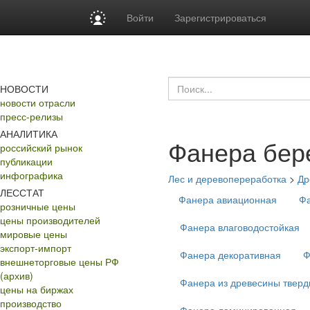
Войти
Зарегистрироваться
НОВОСТИ
новости отрасли
пресс-релизы
АНАЛИТИКА
Фанера бер
российский рынок
публикации
инфографика
Лес и деревопереработка
>
Др
ЛЕССТАТ
Фанера авиационная
Фа
розничные цены
цены производителей
Фанера влаговодостойкая
мировые цены
экспорт-импорт
Фанера декоративная
Ф
внешнеторговые цены РФ
(архив)
Фанера из древесины тверд
цены на биржах
производство