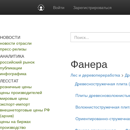
Войти
Зарегистрироваться
НОВОСТИ
новости отрасли
пресс-релизы
АНАЛИТИКА
Фанера
российский рынок
публикации
инфографика
Лес и деревопереработка
>
Др
ЛЕССТАТ
Древесностружечная плита 
розничные цены
цены производителей
Плиты древесноволокнисты
мировые цены
экспорт-импорт
Волокнистостружечная плит
внешнеторговые цены РФ
(архив)
Ориентированно-стружечна
цены на биржах
производство