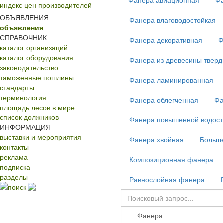
Фанера авиационная
Фа
индекс цен производителей
ОБЪЯВЛЕНИЯ
Фанера влаговодостойкая
объявления
СПРАВОЧНИК
Фанера декоративная
Ф
каталог организаций
каталог оборудования
Фанера из древесины тверд
законодательство
таможенные пошлины
Фанера ламинированная
стандарты
терминология
Фанера облегченная
Фа
площадь лесов в мире
список должников
Фанера повышенной водост
ИНФОРМАЦИЯ
выставки и мероприятия
Фанера хвойная
Больш
контакты
реклама
Композиционная фанера
подписка
разделы
Равнослойная фанера
поиск