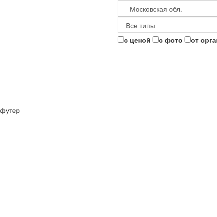
с ценой
с фото
от орг
футер