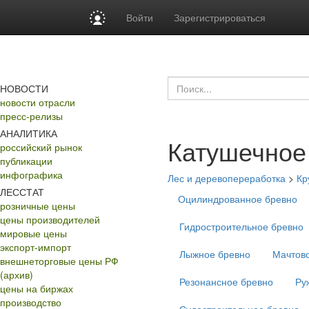
Войти
Зарегистрироваться
НОВОСТИ
новости отрасли
пресс-релизы
АНАЛИТИКА
Катушечное
российский рынок
публикации
инфографика
Лес и деревопереработка
>
Кр
ЛЕССТАТ
Оцилиндрованное бревно
розничные цены
цены производителей
Гидростроительное бревно
мировые цены
экспорт-импорт
Лыжное бревно
Мачтов
внешнеторговые цены РФ
(архив)
Резонансное бревно
Ру
цены на биржах
производство