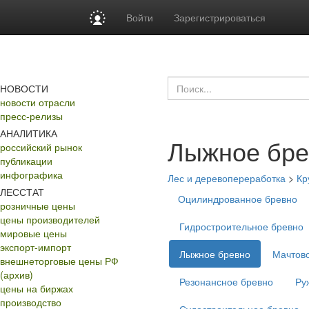
Войти
Зарегистрироваться
НОВОСТИ
новости отрасли
пресс-релизы
АНАЛИТИКА
Лыжное бре
российский рынок
публикации
инфографика
Лес и деревопереработка
>
Кр
ЛЕССТАТ
Оцилиндрованное бревно
розничные цены
цены производителей
Гидростроительное бревно
мировые цены
экспорт-импорт
Лыжное бревно
Мачтов
внешнеторговые цены РФ
(архив)
Резонансное бревно
Ру
цены на биржах
производство