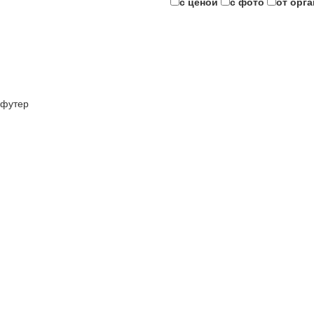
с ценой
с фото
от орг
футер