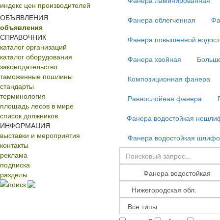
Фанера ламинированная
индекс цен производителей
ОБЪЯВЛЕНИЯ
Фанера облегченная
Фа
объявления
СПРАВОЧНИК
Фанера повышенной водост
каталог организаций
каталог оборудования
Фанера хвойная
Больш
законодательство
таможенные пошлины
Композиционная фанера
стандарты
терминология
Равнослойная фанера
площадь лесов в мире
список должников
Фанера водостойкая нешли
ИНФОРМАЦИЯ
выставки и мероприятия
Фанера водостойкая шлифо
контакты
реклама
подписка
разделы
поиск