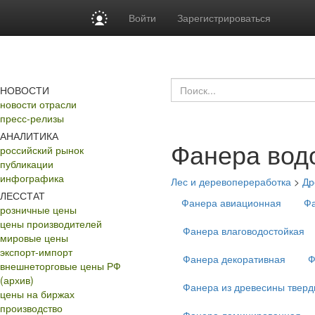
Войти
Зарегистрироваться
НОВОСТИ
новости отрасли
пресс-релизы
АНАЛИТИКА
Фанера вод
российский рынок
публикации
инфографика
Лес и деревопереработка
>
Др
ЛЕССТАТ
Фанера авиационная
Фа
розничные цены
цены производителей
Фанера влаговодостойкая
мировые цены
экспорт-импорт
Фанера декоративная
Ф
внешнеторговые цены РФ
(архив)
Фанера из древесины тверд
цены на биржах
производство