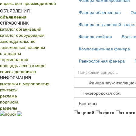
Фанера ламинированная
индекс цен производителей
ОБЪЯВЛЕНИЯ
Фанера облегченная
Фа
объявления
СПРАВОЧНИК
Фанера повышенной водост
каталог организаций
каталог оборудования
Фанера хвойная
Больш
законодательство
таможенные пошлины
Композиционная фанера
стандарты
терминология
Равнослойная фанера
площадь лесов в мире
список должников
ИНФОРМАЦИЯ
выставки и мероприятия
контакты
реклама
подписка
разделы
с ценой
с фото
от орг
поиск