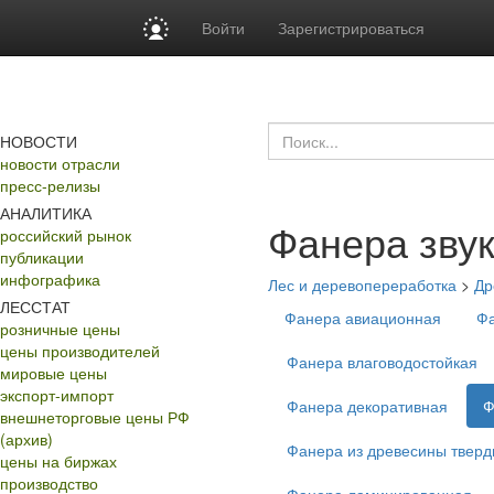
Войти
Зарегистрироваться
НОВОСТИ
новости отрасли
пресс-релизы
АНАЛИТИКА
Фанера зву
российский рынок
публикации
инфографика
Лес и деревопереработка
>
Др
ЛЕССТАТ
Фанера авиационная
Фа
розничные цены
цены производителей
Фанера влаговодостойкая
мировые цены
экспорт-импорт
Фанера декоративная
Ф
внешнеторговые цены РФ
(архив)
Фанера из древесины тверд
цены на биржах
производство