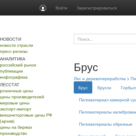
Войти
Зарегистрироваться
НОВОСТИ
новости отрасли
пресс-релизы
АНАЛИТИКА
Брус
российский рынок
публикации
инфографика
Лес и деревопереработка
>
Пи
ЛЕССТАТ
Брус
Брусок
Горбыл
розничные цены
цены производителей
Пиломатериал камерной су
мировые цены
экспорт-импорт
Пиломатериалы калиброва
внешнеторговые цены РФ
(архив)
Пиломатериалы обрезные
цены на биржах
производство