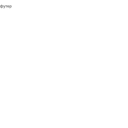
футер