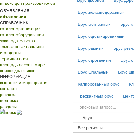
Брус дверной
Брус дер
индекс цен производителей
ОБЪЯВЛЕНИЯ
Брус железнодорожный
объявления
СПРАВОЧНИК
Брус монтажный
Брус м
каталог организаций
каталог оборудования
Брус оцилиндрованный
законодательство
таможенные пошлины
Брус рамный
Брус резн
стандарты
терминология
Брус строганный
Брус с
площадь лесов в мире
список должников
Брус шпальный
Брус ш
ИНФОРМАЦИЯ
выставки и мероприятия
Калиброванный брус
Кл
контакты
реклама
Трехкантный брус
Центр
подписка
разделы
поиск