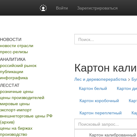
Войти
Зарегистрироваться
НОВОСТИ
новости отрасли
пресс-релизы
АНАЛИТИКА
Картон кал
российский рынок
публикации
инфографика
Лес и деревопереработка
>
Бу
ЛЕССТАТ
Картон белый
Картон д
розничные цены
цены производителей
Картон коробочный
Кар
мировые цены
экспорт-импорт
Картон переплетный
Ка
внешнеторговые цены РФ
(архив)
цены на биржах
производство