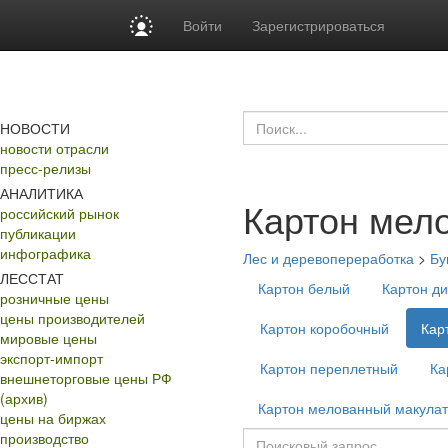
Войти
Зарегистрироваться
НОВОСТИ
новости отрасли
пресс-релизы
АНАЛИТИКА
Картон мел
российский рынок
публикации
инфографика
Лес и деревопереработка
>
Бу
ЛЕССТАТ
Картон белый
Картон д
розничные цены
цены производителей
Картон коробочный
Кар
мировые цены
экспорт-импорт
Картон переплетный
Ка
внешнеторговые цены РФ
(архив)
Картон мелованный макула
цены на биржах
производство