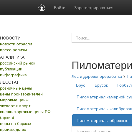
Войти
Зарегистрироваться
НОВОСТИ
новости отрасли
пресс-релизы
АНАЛИТИКА
Пиломатери
российский рынок
публикации
инфографика
Лес и деревопереработка
>
Пи
ЛЕССТАТ
Брус
Брусок
Горбыл
розничные цены
цены производителей
Пиломатериал камерной су
мировые цены
экспорт-импорт
Пиломатериалы калиброва
внешнеторговые цены РФ
(архив)
Пиломатериалы обрезные
цены на биржах
производство