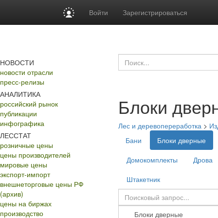
Войти
Зарегистрироваться
НОВОСТИ
новости отрасли
пресс-релизы
АНАЛИТИКА
Блоки двер
российский рынок
публикации
инфографика
Лес и деревопереработка
>
Из
ЛЕССТАТ
Бани
Блоки дверные
розничные цены
цены производителей
Домокомплекты
Дрова
мировые цены
экспорт-импорт
Штакетник
внешнеторговые цены РФ
(архив)
цены на биржах
производство