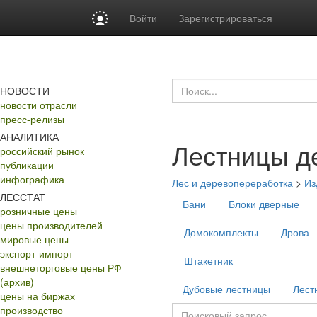
Войти
Зарегистрироваться
НОВОСТИ
новости отрасли
пресс-релизы
АНАЛИТИКА
Лестницы д
российский рынок
публикации
инфографика
Лес и деревопереработка
>
Из
ЛЕССТАТ
Бани
Блоки дверные
розничные цены
цены производителей
Домокомплекты
Дрова
мировые цены
экспорт-импорт
Штакетник
внешнеторговые цены РФ
(архив)
Дубовые лестницы
Лест
цены на биржах
производство