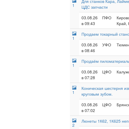
Для станков Кара, Лайм
1
ЦДС запчасти
03.08.26
ПФО
Кировс
в 09:43
Край,
Продаем токарный стано
1
03.08.26
УФО
Тюменс
в 08:46
Продаём пиломатериалы
1
03.08.26
ЦФО
Калужс
в 07:28
Коническая шестерня из
1
круговым зубом.
03.08.26
ЦФО
Брянск
в 07:02
Люнеты 1К62, 1К625 неп
2