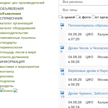
индекс цен производителей
ОБЪЯВЛЕНИЯ
объявления
с ценой
с фото
от орг
СПРАВОЧНИК
каталог организаций
Пиломатериалы обрезн
каталог оборудования
1
законодательство
04.08.26
ЦФО
Калужс
таможенные пошлины
в 07:20
стандарты
терминология
Дрова Чехов, в Чеховско
6
площадь лесов в мире
список должников
04.08.26
ЦФО
Москва
ИНФОРМАЦИЯ
в 06:26
выставки и мероприятия
Берёзовые дрова в Наро
контакты
18
реклама
04.08.26
ЦФО
Москва
подписка
в 06:26
разделы
поиск
Дрова Чуркино, Заболотн
19
04.08.26
ЦФО
Калужс
в 06:24