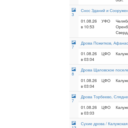
Снос Зданий и Сооруже
3
01.08.26
УФО
Челяби
в 10:53
Оренбу
Сверд
Дрова Пожитков, Афанас
7
01.08.26
ЦФО
Калужс
в 03:04
Дрова Щаповское посел
8
01.08.26
ЦФО
Калужс
в 03:04
Дрова Торбеево, Слядне
7
01.08.26
ЦФО
Калужс
в 03:03
Сухие дрова / Калужская 
13