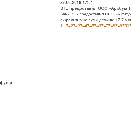
27.06.2018
17:51
ВТБ предоставил ООО «Архбум Ти
Банк ВТБ предоставил ООО «Архбу
аккредитив на сумму свыше 17,7 мл
1
...
742
743
744
745
746
747
748
749
750
футер