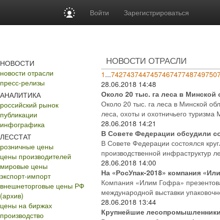
Войти
Зарегистрироваться
НОВОСТИ ОТРАСЛИ
НОВОСТИ
новости отрасли
1
...
742
743
744
745
746
747
748
749
750
пресс-релизы
28.06.2018
14:48
Около 20 тыс. га леса в Минской
АНАЛИТИКА
Около 20 тыс. га леса в Минской о
российский рынок
леса, охоты и охотничьего туризма 
публикации
28.06.2018
14:21
инфографика
В Совете Федерации обсудили со
ЛЕССТАТ
В Совете Федерации состоялся круг
розничные цены
производственной инфраструктур ле
цены производителей
28.06.2018
14:00
мировые цены
На «РосУпак-2018» компания «Ил
экспорт-импорт
Компания «Илим Гофра» презентова
внешнеторговые цены РФ
международной выставки упаковочно
(архив)
28.06.2018
13:44
цены на биржах
Крупнейшие лесопромышленники
производство