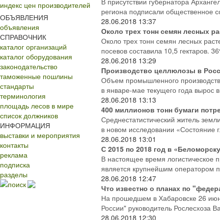
В присутствии губернатора Арханг
индекс цен производителей
региона подписали общественное со
ОБЪЯВЛЕНИЯ
28.06.2018
13:37
объявления
Около трех тонн семян лесных р
СПРАВОЧНИК
Около трех тонн семян лесных раст
каталог организаций
посевов составила 10,5 гектаров. 3
каталог оборудования
28.06.2018
13:29
законодательство
Производство целлюлозы в Росси
таможенные пошлины
Объем промышленного производства
стандарты
в январе-мае текущего года вырос в
терминология
28.06.2018
13:13
площадь лесов в мире
400 миллионов тонн бумаги потре
список должников
Среднестатистический житель земли 
ИНФОРМАЦИЯ
в новом исследовании «Состояние 
выставки и мероприятия
28.06.2018
13:01
контакты
С 2015 по 2018 год в «Беломорс
реклама
В настоящее время логистическое 
подписка
является крупнейшим оператором по
разделы
28.06.2018
12:47
поиск
Что известно о планах по "феде
На прошедшем в Хабаровске 26 июн
России" руководитель Рослесхоза Ва
28.06.2018
12:30