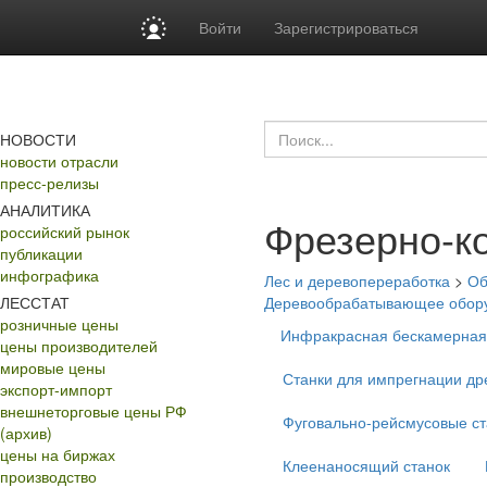
Войти
Зарегистрироваться
НОВОСТИ
новости отрасли
пресс-релизы
АНАЛИТИКА
Фрезерно-к
российский рынок
публикации
инфографика
Лес и деревопереработка
>
Об
ЛЕССТАТ
Деревообрабатывающее обор
розничные цены
Инфракрасная бескамерная
цены производителей
мировые цены
Станки для импрегнации д
экспорт-импорт
внешнеторговые цены РФ
Фуговально-рейсмусовые ст
(архив)
цены на биржах
Клеенаносящий станок
производство