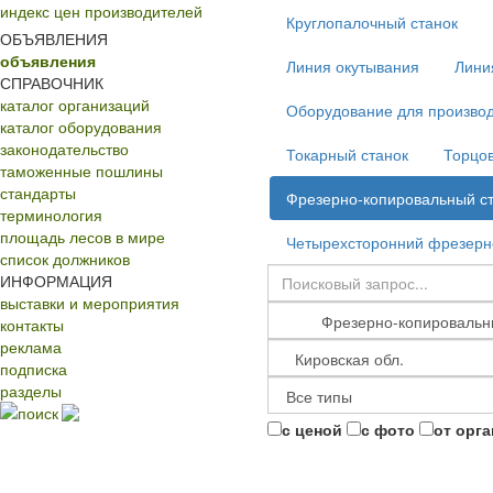
индекс цен производителей
Круглопалочный станок
ОБЪЯВЛЕНИЯ
объявления
Линия окутывания
Лини
СПРАВОЧНИК
каталог организаций
Оборудование для производ
каталог оборудования
законодательство
Токарный станок
Торцов
таможенные пошлины
стандарты
Фрезерно-копировальный с
терминология
площадь лесов в мире
Четырехсторонний фрезерн
список должников
ИНФОРМАЦИЯ
выставки и мероприятия
контакты
реклама
подписка
разделы
поиск
с ценой
с фото
от орг