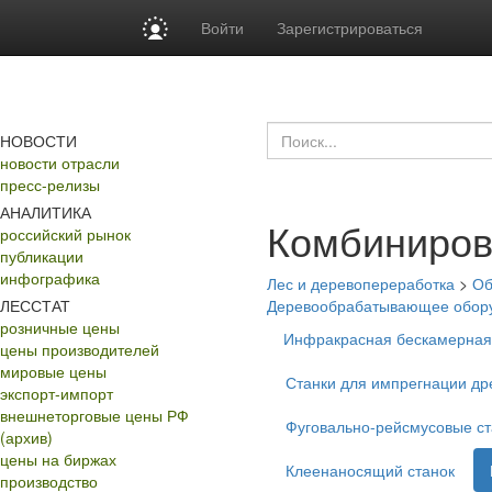
Войти
Зарегистрироваться
НОВОСТИ
новости отрасли
пресс-релизы
АНАЛИТИКА
Комбиниров
российский рынок
публикации
инфографика
Лес и деревопереработка
>
Об
ЛЕССТАТ
Деревообрабатывающее обор
розничные цены
Инфракрасная бескамерная
цены производителей
мировые цены
Станки для импрегнации д
экспорт-импорт
внешнеторговые цены РФ
Фуговально-рейсмусовые ст
(архив)
цены на биржах
Клеенаносящий станок
производство