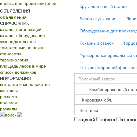
индекс цен производителей
Круглопалочный станок
ОБЪЯВЛЕНИЯ
объявления
Линия окутывания
Лини
СПРАВОЧНИК
каталог организаций
Оборудование для производ
каталог оборудования
законодательство
Токарный станок
Торцов
таможенные пошлины
стандарты
Фрезерно-копировальный с
терминология
площадь лесов в мире
Четырехсторонний фрезерн
список должников
ИНФОРМАЦИЯ
выставки и мероприятия
контакты
реклама
подписка
разделы
поиск
с ценой
с фото
от орг