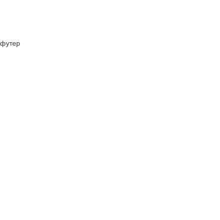
футер