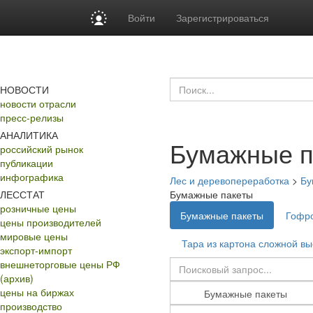
Войти
Зарегистрироваться
НОВОСТИ
новости отрасли
пресс-релизы
АНАЛИТИКА
Бумажные п
российский рынок
публикации
инфографика
Лес и деревопереработка
>
Бу
ЛЕССТАТ
Бумажные пакеты
розничные цены
Бумажные пакеты
Гофр
цены производителей
мировые цены
Тара из картона сложной вы
экспорт-импорт
внешнеторговые цены РФ
(архив)
цены на биржах
производство