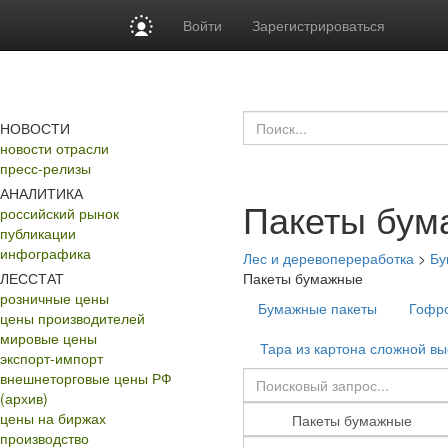
Войти
Зарегистрироваться
НОВОСТИ
новости отрасли
пресс-релизы
АНАЛИТИКА
Пакеты бум
российский рынок
публикации
инфографика
Лес и деревопереработка
>
Бу
ЛЕССТАТ
Пакеты бумажные
розничные цены
Бумажные пакеты
Гофр
цены производителей
мировые цены
Тара из картона сложной вы
экспорт-импорт
внешнеторговые цены РФ
(архив)
цены на биржах
производство