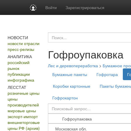
Войти
Зарегистрироваться
НОВОСТИ
новости отрасли
пресс-релизы
Гофроупаковка
АНАЛИТИКА
российский
Лес и деревопереработка
>
Бумажное прои
рынок
публикации
Бумажные пакеты
Гофротара
Г
инфографика
Коробки картонные
Пакеты бумажн
ЛЕССТАТ
розничные цены
Гофрокартон
цены
производителей
мировые цены
экспорт-импорт
внешнеторговые
цены РФ (архив)