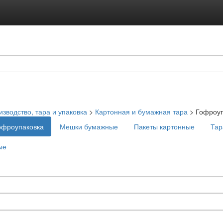
зводство, тара и упаковка
>
Картонная и бумажная тара
>
Гофроуп
офроупаковка
Мешки бумажные
Пакеты картонные
Тар
ые