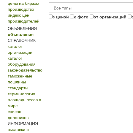
цены на биржах
производство
индекс цен
с ценой
с фото
от организаций
производителей
ОБЪЯВЛЕНИЯ
объявления
СПРАВОЧНИК
каталог
организаций
каталог
оборудования
законодательство
таможенные
пошлины
стандарты
терминология
площадь лесов в
мире
список
должников
ИНФОРМАЦИЯ
выставки и