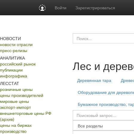
Войти
Зарегистрироваться
НОВОСТИ
новости отрасли
пресс-релизы
АНАЛИТИКА
Лес и дере
российский рынок
публикации
инфографика
Деревянная тара
Древе
ЛЕССТАТ
розничные цены
Оборудование для деревопе
цены производителей
мировые цены
Бумажное производство, тар
экспорт-импорт
внешнеторговые цены РФ
(архив)
цены на биржах
производство