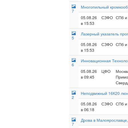
Многопильный кромкооб
7
05.08.26
СЗФО
СПб и 
в 15:53
Лазерный указатель про
5
05.08.26
СЗФО
СПб и 
в 15:53
Инновационная Технолог
6
05.08.26
ЦФО
Москва
в 09:45
Примор
Сверд
Неподвижный 16К20 люне
2
05.08.26
СЗФО
СПб и 
в 06:18
Дрова в Малоярославце, 
7