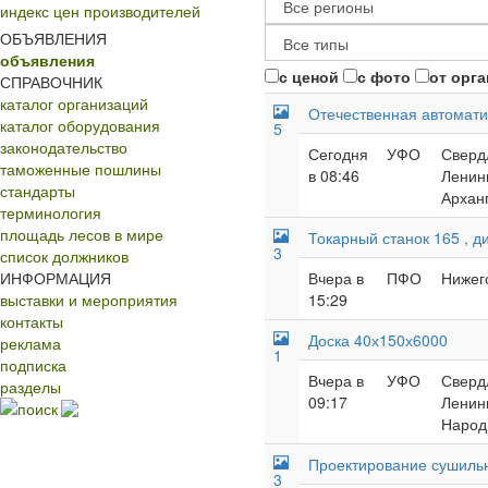
индекс цен производителей
ОБЪЯВЛЕНИЯ
объявления
с ценой
с фото
от орг
СПРАВОЧНИК
каталог организаций
Отечественная автомати
каталог оборудования
5
законодательство
Сегодня
УФО
Свердл
таможенные пошлины
в 08:46
Ленинг
стандарты
Арханг
терминология
площадь лесов в мире
Токарный станок 165 , д
3
список должников
ИНФОРМАЦИЯ
Вчера в
ПФО
Нижег
выставки и мероприятия
15:29
контакты
Доска 40х150х6000
реклама
1
подписка
Вчера в
УФО
Свердл
разделы
09:17
Ленинг
поиск
Народ
Проектирование сушиль
3