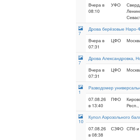
Вчера в
УФО
Свердл
08:10
Ленинг
Севас
Дрова берёзовые Наро-Ф
7
Вчера в
ЦФО
Москва
07:31
Дрова Александровка, Н
7
Вчера в
ЦФО
Москва
07:31
Разводомер универсальн
1
07.08.26
ПФО
Кировс
в 13:40
Респ.,
Купол Аэрозольного бал
10
07.08.26
СЗФО
СПб и 
в 08:38