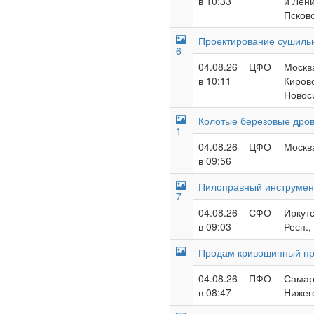
в 10:33
и Лени
Псковс
Проектирование сушиль
6
04.08.26
ЦФО
Москва
в 10:11
Кировс
Новос
Колотые березовые дров
1
04.08.26
ЦФО
Москва
в 09:56
Пилоправный инструмент
7
04.08.26
СФО
Иркутс
в 09:03
Респ.,
Продам кривошипный пр
04.08.26
ПФО
Самарс
в 08:47
Нижег