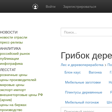
Войти
Зарегистрироваться
НОВОСТИ
новости отрасли
пресс-релизы
АНАЛИТИКА
Грибок дер
российский рынок
публикации
инфографика
Лес и деревопереработка
>
По
ЛЕССТАТ
Блок-хаус
Вагонка
Г
розничные цены
цены производителей
Мебельные заготовки
Н
мировые цены
экспорт-импорт
Плинтусы деревянные
внешнеторговые цены РФ
(архив)
Мебельный погонаж
Шп
цены на биржах
производство