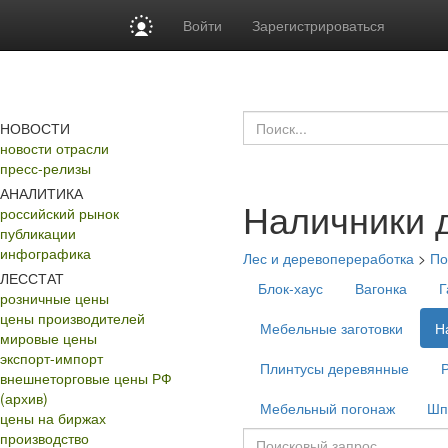
Войти
Зарегистрироваться
НОВОСТИ
новости отрасли
пресс-релизы
АНАЛИТИКА
Наличники 
российский рынок
публикации
инфографика
Лес и деревопереработка
>
По
ЛЕССТАТ
Блок-хаус
Вагонка
Г
розничные цены
цены производителей
Мебельные заготовки
Н
мировые цены
экспорт-импорт
Плинтусы деревянные
внешнеторговые цены РФ
(архив)
Мебельный погонаж
Шп
цены на биржах
производство