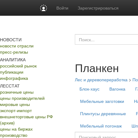
Войти
Зарегистрироваться
НОВОСТИ
новости отрасли
пресс-релизы
АНАЛИТИКА
Планкен
российский рынок
публикации
инфографика
Лес и деревопереработка
>
По
ЛЕССТАТ
Блок-хаус
Вагонка
Г
розничные цены
цены производителей
Мебельные заготовки
Н
мировые цены
экспорт-импорт
Плинтусы деревянные
внешнеторговые цены РФ
(архив)
Мебельный погонаж
Шп
цены на биржах
производство