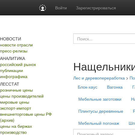
Войти
Зарегистрироваться
НОВОСТИ
новости отрасли
пресс-релизы
АНАЛИТИКА
Нащельники
российский рынок
публикации
инфографика
Лес и деревопереработка
>
По
ЛЕССТАТ
Блок-хаус
Вагонка
Г
розничные цены
цены производителей
Мебельные заготовки
Н
мировые цены
экспорт-импорт
Плинтусы деревянные
внешнеторговые цены РФ
(архив)
Мебельный погонаж
Шп
цены на биржах
производство